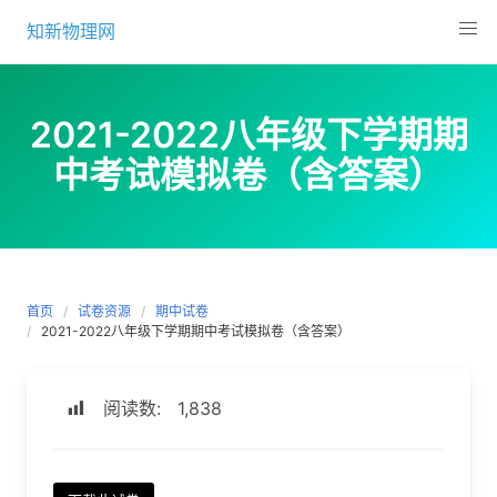
Skip
知新物理网
to
content
2021-2022八年级下学期期
中考试模拟卷（含答案）
首页
试卷资源
期中试卷
2021-2022八年级下学期期中考试模拟卷（含答案）
阅读数:
1,838