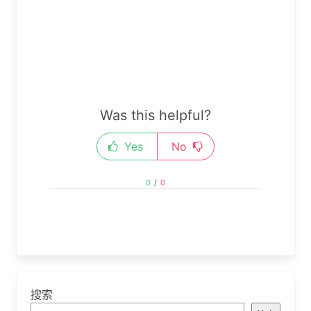
Was this helpful?
Yes
No
0
/
0
搜索