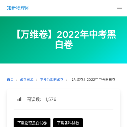
Skip
知新物理网
to
content
【万维卷】2022年中考黑
白卷
首页
试卷资源
中考范围的试卷
【万维卷】2022年中考黑白卷
阅读数:
1,576
下载物理黑白试卷
下载各科试卷