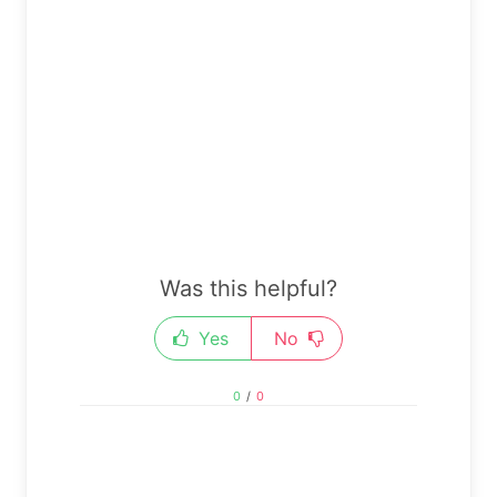
Was this helpful?
Yes
No
0
/
0