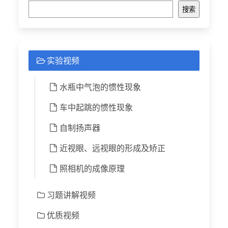
搜索
实验视频
水瓶中气泡的惯性现象
车中起跳的惯性现象
自制扬声器
近视眼、远视眼的形成及矫正
照相机的成像原理
习题讲解视频
优质视频