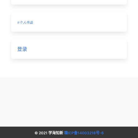
#个人作品
登录
© 2021 学海知新
赣ICP备14003218号-6