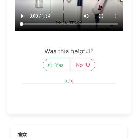
Was this helpful?
Yes
No
0
/
0
搜索