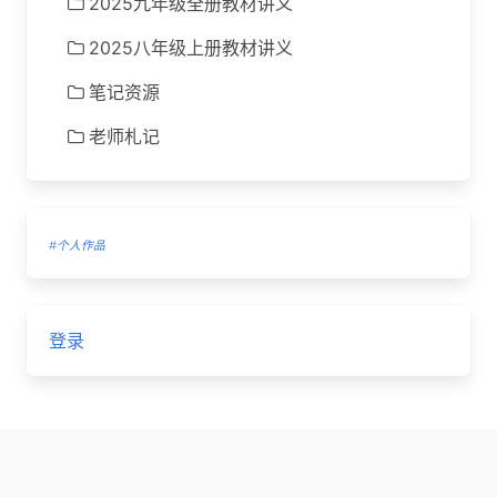
2025九年级全册教材讲义
2025八年级上册教材讲义
笔记资源
老师札记
#个人作品
登录