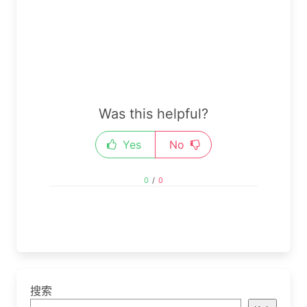
Was this helpful?
Yes
No
0
/
0
搜索