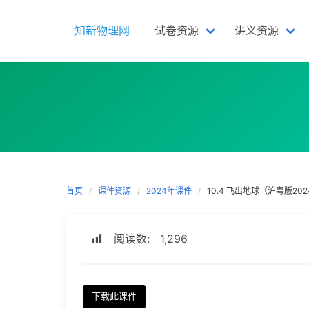
Skip
to
知新物理网
试卷资源
讲义资源
content
首页
课件资源
2024年课件
10.4 飞出地球（沪粤版202
阅读数:
1,296
下载此课件