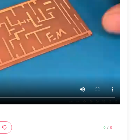
0
/
0