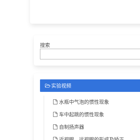
搜索
实验视频
水瓶中气泡的惯性现象
车中起跳的惯性现象
自制扬声器
近视眼、远视眼的形成及矫正