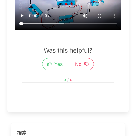
Was this helpful?
Yes
No
0
/
0
搜索