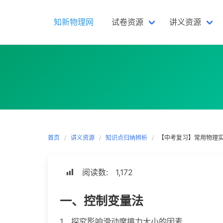
Skip
to
知新物理网
试卷资源
讲义资源
content
首页
讲义资源
知识点归纳辨析
【中考复习】常用物理
阅读数:
1,172
一、控制变量法
1、探究影响滑动摩擦力大小的因素