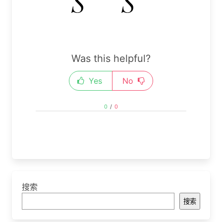
Was this helpful?
Yes
No
0
/
0
搜索
搜索