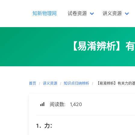
Skip
to
知新物理网
试卷资源
讲义资源
content
【易淆辨析】有
首页
讲义资源
知识点归纳辨析
【易淆辨析】有关力的
阅读数:
1,420
1．力：