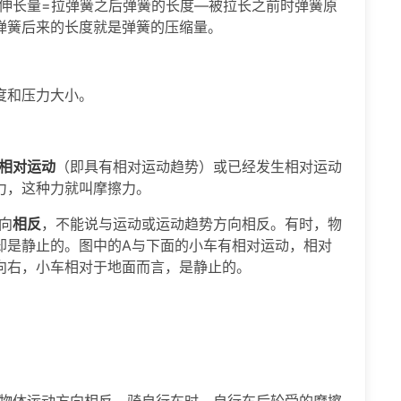
伸长量=拉弹簧之后弹簧的长度—被拉长之前时弹簧原
弹簧后来的长度就是弹簧的压缩量。
度和压力大小。
相对运动
（即具有相对运动趋势）或已经发生相对运动
力，这种力就叫摩擦力。
向
相反
，不能说与运动或运动趋势方向相反。有时，物
却是静止的。图中的A与下面的小车有相对运动，相对
向右，小车相对于地面而言，是静止的。
物体运动方向相反。骑自行车时，自行车后轮受的摩擦