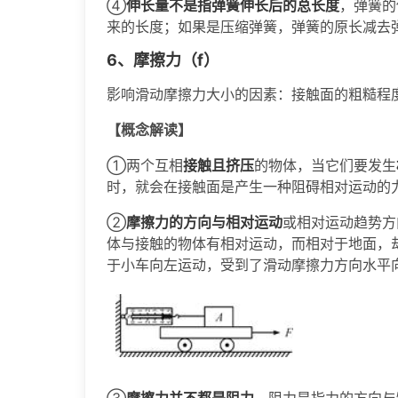
④
伸长量不是指弹簧伸长后的总长度
，弹簧的
来的长度；如果是压缩弹簧，弹簧的原长减去
6、摩擦力（
f
）
影响滑动摩擦力大小的因素：接触面的粗糙程
【概念解读】
①两个互相
接触且挤压
的物体，当它们要发生
时，就会在接触面是产生一种阻碍相对运动的
②
摩擦力的方向与相对运动
或相对运动趋势方
体与接触的物体有相对运动，而相对于地面，
于小车向左运动，受到了滑动摩擦力方向水平
③
摩擦力并不都是阻力
。阻力是指力的方向与