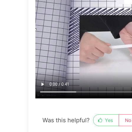
Was this helpful?
Yes
No