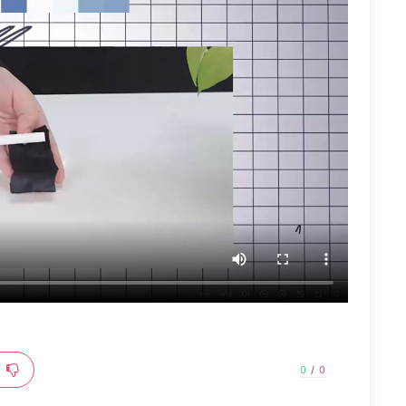
0
/
0