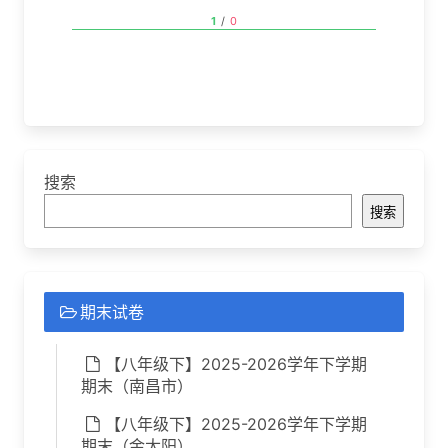
1
/
0
搜索
搜索
期末试卷
【八年级下】2025-2026学年下学期
期末（南昌市）
【八年级下】2025-2026学年下学期
期末（金太阳）