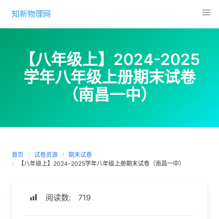
Skip
知新物理网
to
content
【八年级上】2024-2025
学年八年级上册期末试卷
（南昌一中）
首页
试卷资源
期末试卷
【八年级上】2024-2025学年八年级上册期末试卷（南昌一中）
阅读数:
719