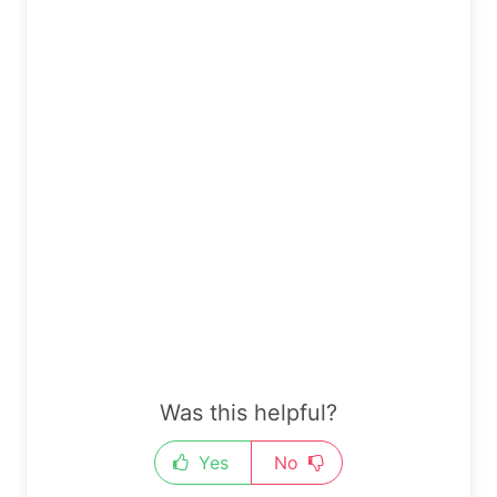
Was this helpful?
Yes
No