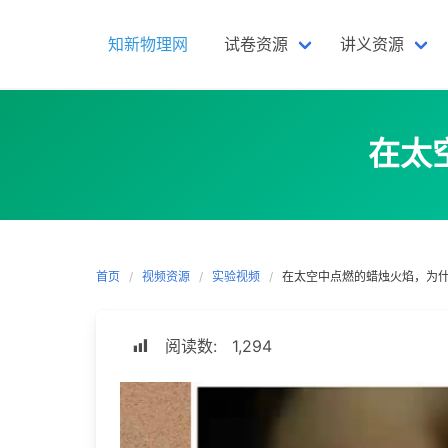
Skip
to
知新物理网
试卷资源
讲义资源
content
在太
首页
视频资源
实验视频
在太空中点燃的蜡烛火焰，为
阅读数:
1,294