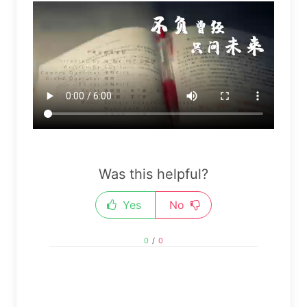
Was this helpful?
Yes
No
0
/
0