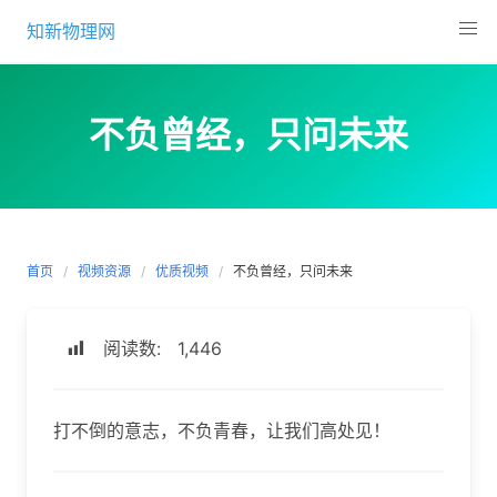
Skip
知新物理网
to
content
不负曾经，只问未来
首页
视频资源
优质视频
不负曾经，只问未来
阅读数:
1,446
打不倒的意志，不负青春，让我们高处见！