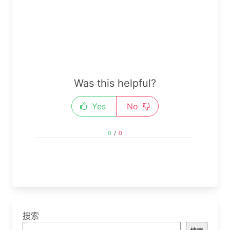
Was this helpful?
Yes
No
0
/
0
搜索