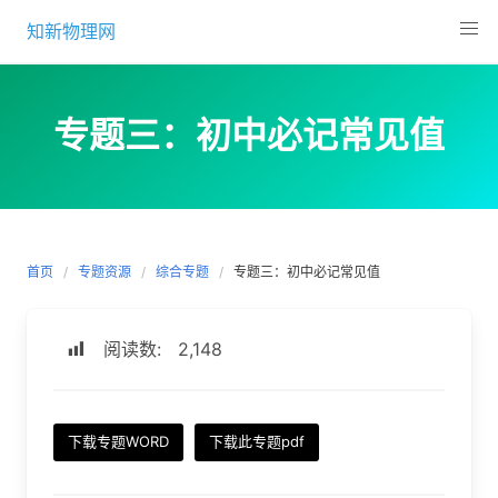
Skip
知新物理网
to
content
专题三：初中必记常见值
首页
专题资源
综合专题
专题三：初中必记常见值
阅读数:
2,148
下载专题WORD
下载此专题pdf