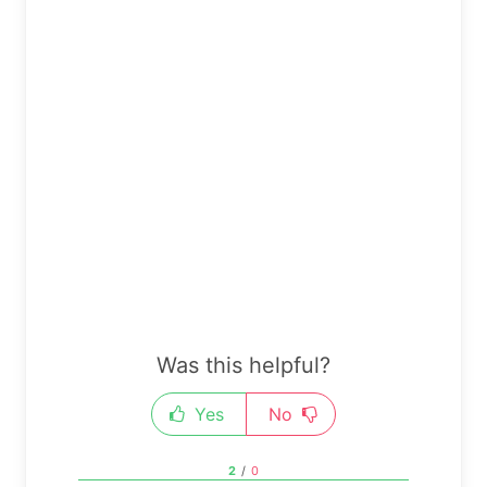
Was this helpful?
Yes
No
2
/
0