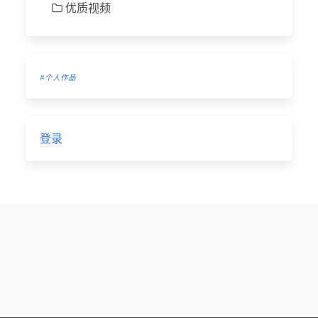
优质视频
#个人作品
登录