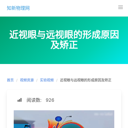
Skip
知新物理网
to
content
近视眼与远视眼的形成原因
及矫正
首页
视频资源
实验视频
近视眼与远视眼的形成原因及矫正
阅读数:
926