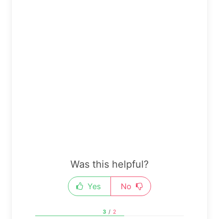
Was this helpful?
Yes
No
3
/
2