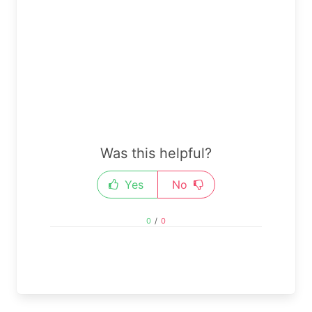
Was this helpful?
Yes
No
0
/
0