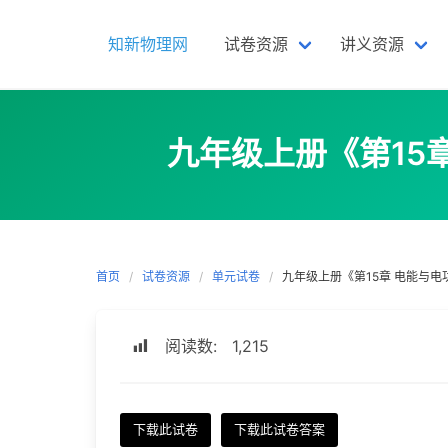
Skip
to
知新物理网
试卷资源
讲义资源
content
九年级上册《第15
首页
试卷资源
单元试卷
九年级上册《第15章 电能与
阅读数:
1,215
下载此试卷
下载此试卷答案