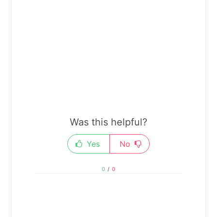
Was this helpful?
Yes
No
0
/
0