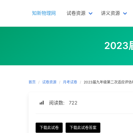
Skip
to
知新物理网
试卷资源
讲义资源
content
202
首页
试卷资源
月考试卷
2023届九年级第二次适应评估卷
阅读数:
722
下载此试卷
下载此试卷答案