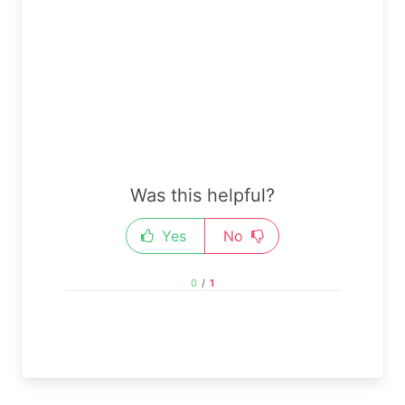
Was this helpful?
Yes
No
0
/
1