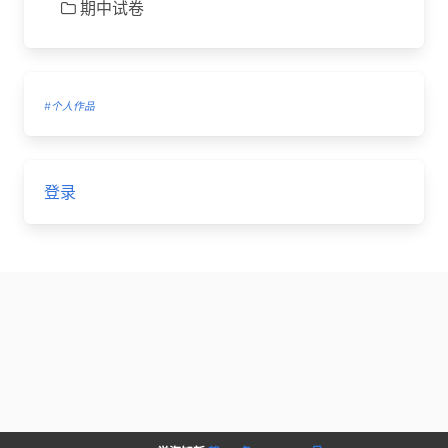
期中试卷
#个人作品
登录