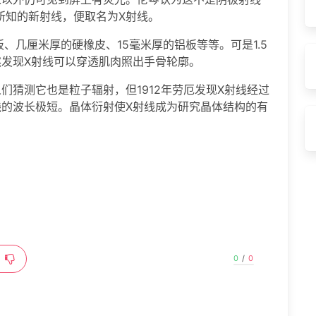
所知的新射线，便取名为X射线。
、几厘米厚的硬橡皮、15毫米厚的铝板等等。可是1.5
然发现X射线可以穿透肌肉照出手骨轮廓。
们猜测它也是粒子辐射，但1912年劳厄发现X射线经过
线的波长极短。晶体衍射使X射线成为研究晶体结构的有
0
/
0