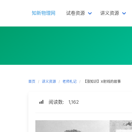
Skip
to
知新物理网
试卷资源
讲义资源
content
首页
讲义资源
老师札记
【涨知识】X射线的故事
阅读数:
1,162