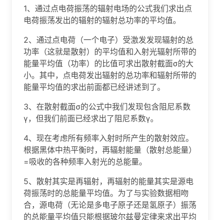
1、通过点电荷振荡的辐射电场的公式我们求出点
电荷振荡发出的辐射的辐射总功率的平均值。
2、通过点电荷（一个电子）受激发发现辐射的总
功率（这就是散射）的平均值和入射光辐射所带的
能量平均值（功率）的比值可求出散射截面σ的大
小。其中，点电荷发出辐射的总功率和辐射所带的
能量平均值的求出前面都已经讲述到了。
3、在散射截面σ的公式中我们发现包含阻尼系数
γ，但我们前面已经求出了阻尼系数γ。
4、现在考虑所有频率入射时所产生的散射效应。
根据黑体中热平衡时，再辐射能量（散射总能量）
=吸收的各种频率入射光的总能量。
5、散射其实是再辐射，再辐射的能量其实是源电
荷振荡时的总能量平均值。为了与实验数据相吻
合，源电荷（无论是多电子原子还是氢原子）振荡
的总能量平均值只能根据玻尔兹曼定律来求出平均